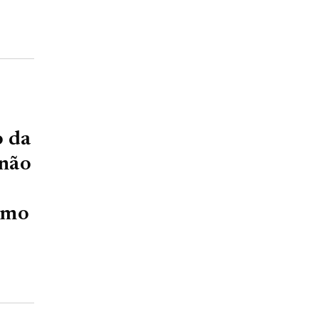
o da
 não
emo