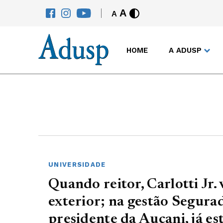
A
A
HOME
A ADUSP
UNIVERSIDADE
Quando reitor, Carlotti Jr. 
exterior; na gestão Segura
presidente da Aucani, já es