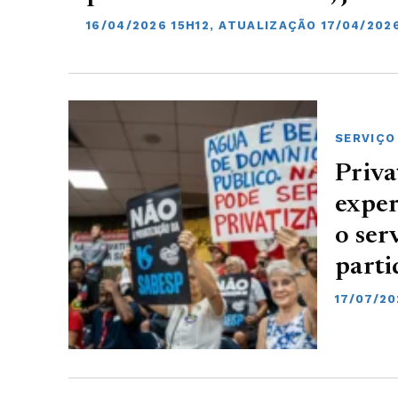
16/04/2026 15H12, ATUALIZAÇÃO 17/04/202
SERVIÇO
Priva
exper
o ser
part
17/07/2