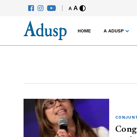
A
A
HOME
A ADUSP
CONJUNT
Congr