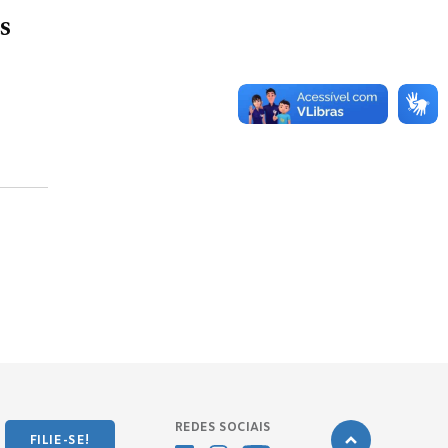
s
REDES SOCIAIS
FILIE-SE!