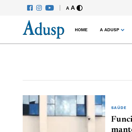
A
A
HOME
A ADUSP
SAÚDE
Funci
mantê