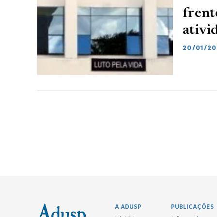
frent
ativi
20/01/2
A ADUSP
PUBLICAÇÕES