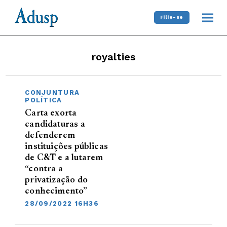
Filie-se
royalties
CONJUNTURA
POLÍTICA
Carta exorta
candidaturas a
defenderem
instituições públicas
de C&T e a lutarem
“contra a
privatização do
conhecimento”
28/09/2022 16H36