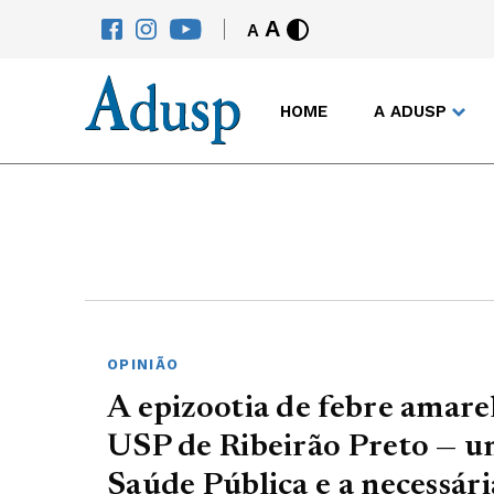
A
A
HOME
A ADUSP
OPINIÃO
A epizootia de febre amare
USP de Ribeirão Preto — um
Saúde Pública e a necessár