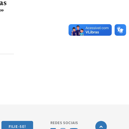
as
e”
REDES SOCIAIS
FILIE-SE!