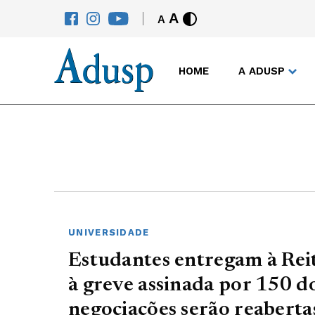
A
A
HOME
A ADUSP
UNIVERSIDADE
Estudantes entregam à Reit
à greve assinada por 150 d
negociações serão reabert