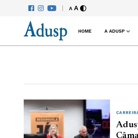
A
A
HOME
A ADUSP
CARREIR
Adusp
Câmar