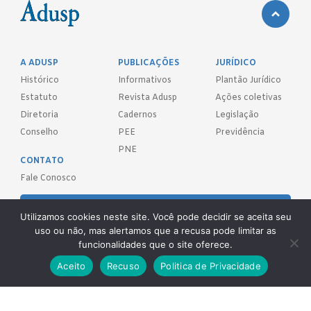
A ADUSP
PUBLICAÇÕES
JURÍDICO
Histórico
Informativos
Plantão Jurídico
Estatuto
Revista Adusp
Ações coletivas
Diretoria
Cadernos
Legislação
Conselho
PEE
Previdência
PNE
CONTATO
Fale Conosco
FILIE-SE!
Utilizamos cookies neste site. Você pode decidir se aceita seu
uso ou não, mas alertamos que a recusa pode limitar as
REDES SOCIAIS
funcionalidades que o site oferece.
Aceito
Recuso
Politica de Privacidade
Adusp - Associação de Docentes da Universidade de São Paulo - S.
Sind.