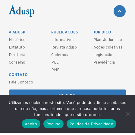
A ADUSP
PUBLICAÇÕES
JURÍDICO
Histórico
Informativos
Plantão Jurídico
Estatuto
Revista Adusp
Ações coletivas
Diretoria
Cadernos
Legislação
Conselho
PEE
Previdência
PNE
CONTATO
Fale Conosco
FILIE-SE!
Utilizamos cookies neste site. Você pode decidir se aceita seu
uso ou não, mas alertamos que a recusa pode limitar as
REDES SOCIAIS
funcionalidades que o site oferece.
Aceito
Recuso
Politica de Privacidade
Adusp - Associação de Docentes da Universidade de São Paulo - S.