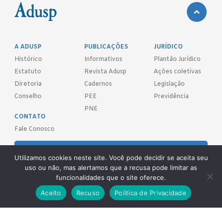
A ADUSP
PUBLICAÇÕES
JURÍDICO
Histórico
Informativos
Plantão Jurídico
Estatuto
Revista Adusp
Ações coletivas
Diretoria
Cadernos
Legislação
Conselho
PEE
Previdência
PNE
CONTATO
Fale Conosco
FILIE-SE!
Utilizamos cookies neste site. Você pode decidir se aceita seu
uso ou não, mas alertamos que a recusa pode limitar as
REDES SOCIAIS
funcionalidades que o site oferece.
Aceito
Recuso
Politica de Privacidade
Adusp - Associação de Docentes da Universidade de São Paulo - S.