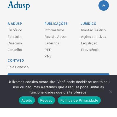
A ADUSP
PUBLICAÇÕES
JURÍDICO
Histórico
Informativos
Plantão Jurídico
Estatuto
Revista Adusp
Ações coletivas
Diretoria
Cadernos
Legislação
Conselho
PEE
Previdência
PNE
CONTATO
Fale Conosco
FILIE-SE!
Utilizamos cookies neste site. Você pode decidir se aceita seu
uso ou não, mas alertamos que a recusa pode limitar as
REDES SOCIAIS
funcionalidades que o site oferece.
Aceito
Recuso
Politica de Privacidade
Adusp - Associação de Docentes da Universidade de São Paulo - S.
Sind.