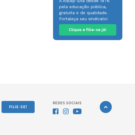
A Adusp luta desde 1976
pela educação pública,
gratuita e de qualidade.
Fortaleça seu sindicato!
Clique e filie-se já!
REDES SOCIAIS
FILIE-SE!