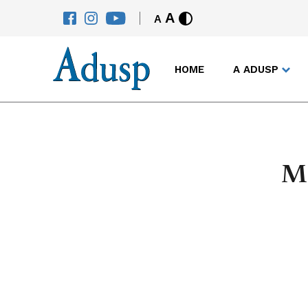
A
A
HOME
A ADUSP
Ma