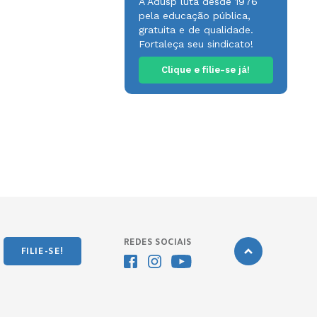
A Adusp luta desde 1976
pela educação pública,
gratuita e de qualidade.
Fortaleça seu sindicato!
Clique e filie-se já!
REDES SOCIAIS
FILIE-SE!