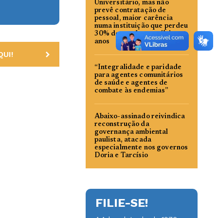
Universitário, mas não
prevê contratação de
pessoal, maior carência
numa instituição que perdeu
30% do quadro nos últimos
anos
UI!
“Integralidade e paridade
para agentes comunitários
de saúde e agentes de
combate às endemias”
Abaixo-assinado reivindica
reconstrução da
governança ambiental
paulista, atacada
especialmente nos governos
Doria e Tarcísio
FILIE-SE!