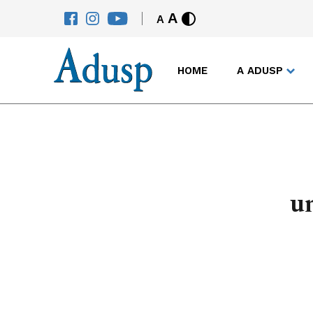
A
A
HOME
A ADUSP
un