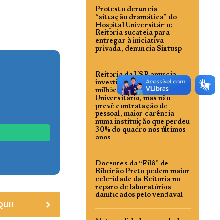
Protesto denuncia
“situação dramática” do
Hospital Universitário;
Reitoria sucateia para
entregar à iniciativa
privada, denuncia Sintusp
Reitoria da USP anuncia
investimentos de R$ 50
milhões no Hospital
Universitário, mas não
prevê contratação de
pessoal, maior carência
numa instituição que perdeu
30% do quadro nos últimos
anos
Docentes da “Filô” de
Ribeirão Preto pedem maior
celeridade da Reitoria no
reparo de laboratórios
danificados pelo vendaval
UI!