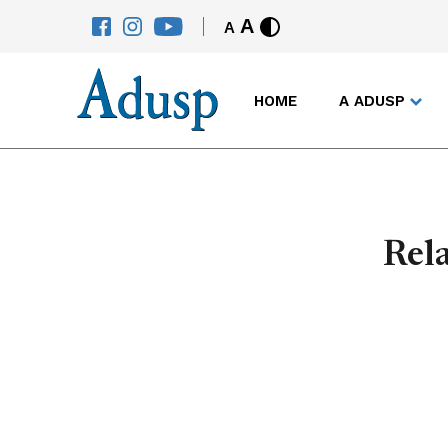
A
A
HOME
A ADUSP
Rela