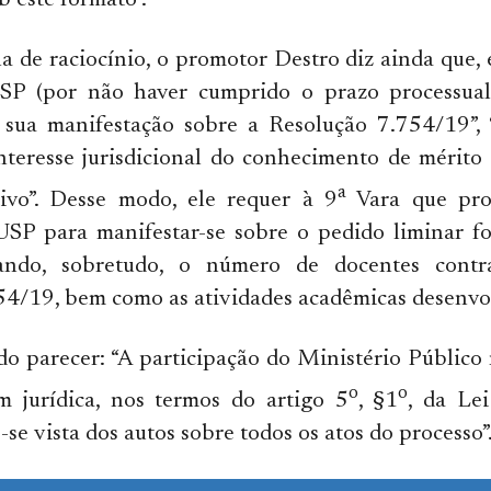
b este formato”.
 de raciocínio, o promotor Destro diz ainda que,
USP (por não haver cumprido o prazo processual
 sua manifestação sobre a Resolução 7.754/19”,
interesse jurisdicional do conhecimento de mérit
a
tivo”. Desse modo, ele requer à 9
Vara que pro
USP para manifestar-se sobre o pedido liminar f
mando, sobretudo, o número de docentes contr
4/19, bem como as atividades acadêmicas desenvol
o parecer: “A participação do Ministério Público
o
o
em jurídica, nos termos do artigo 5
, §1
, da Le
se vista dos autos sobre todos os atos do processo”