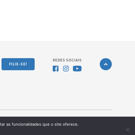
REDES SOCIAIS
FILIE-SE!
tar as funcionalidades que o site oferece.
Desenvolvido pela
OKN Group.