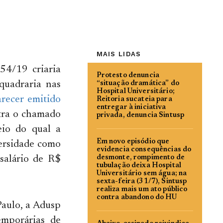
MAIS LIDAS
54/19 criaria
Protesto denuncia
quadraria nas
“situação dramática” do
Hospital Universitário;
recer emitido
Reitoria sucateia para
entregar à iniciativa
ntra o chamado
privada, denuncia Sintusp
io do qual a
Em novo episódio que
versidade como
evidencia consequências do
salário de R$
desmonte, rompimento de
tubulação deixa Hospital
Universitário sem água; na
sexta-feira (31/7), Sintusp
realiza mais um ato público
contra abandono do HU
aulo, a Adusp
emporárias de