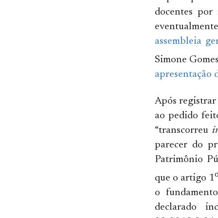
docentes por
eventualmente
assembleia ge
Simone Gomes 
apresentação d
Após registrar
ao pedido feit
“transcorreu
i
parecer do pr
Patrimônio Pú
que o artigo 1
o fundamento 
declarado in