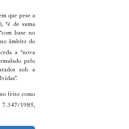
 em que pese a
), “é de suma
 “com base no
o no âmbito do
ceda a “nova
ormulado pelo
atados sob a
vidas”.
 no feito como
i 7.347/1985,
.