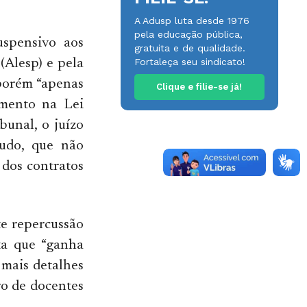
A Adusp luta desde 1976
pela educação pública,
spensivo aos
gratuita e de qualidade.
Fortaleça seu sindicato!
(Alesp) e pela
 porém “apenas
Clique e filie-se já!
amento na Lei
bunal, o juízo
tudo, que não
 dos contratos
te repercussão
nta que “ganha
 mais detalhes
o de docentes