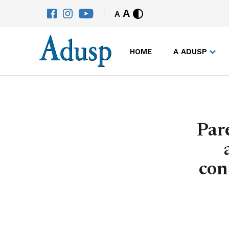
A
A
HOME
A ADUSP
Par
con