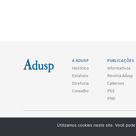
A ADUSP
PUBLICAÇÕES
Histórico
Informativos
Estatuto
Revista Adusp
Diretoria
Cadernos
Conselho
PEE
PNE
Adusp - Associação de Docentes da Universidade de São Paulo - S. 
Utilizamos cookies neste site. Você pode 
Av. Prof. Almeida Prado, 1366 - São Paulo, SP - CEP 05508-070
Telefones: (11) 3091-4465 / 66 ● (11) 3813-5573 ● (11) 3815-9245