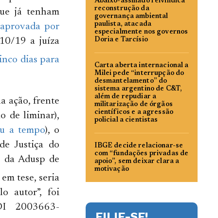
Abaixo-assinado reivindica
reconstrução da
ue já tenham
governança ambiental
paulista, atacada
 aprovada por
especialmente nos governos
10/19 a juíza
Doria e Tarcísio
inco dias para
Carta aberta internacional a
Milei pede “interrupção do
desmantelamento” do
sistema argentino de C&T,
além de repudiar a
a ação, frente
militarização de órgãos
científicos e a agressão
o de liminar),
policial a cientistas
ou a tempo
), o
de Justiça do
IBGE decide relacionar-se
com “fundações privadas de
o da Adusp de
apoio”, sem deixar clara a
motivação
em tese, seria
o autor”, foi
ADI 2003663-
FILIE-SE!