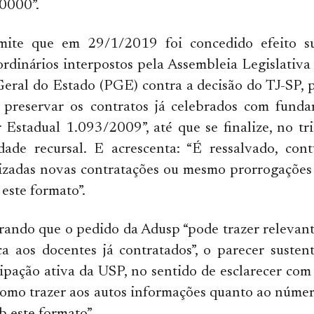
0000”.
mite que em 29/1/2019 foi concedido efeito su
ordinários interpostos pela Assembleia Legislativa 
Geral do Estado (PGE) contra a decisão do TJ-SP,
 preservar os contratos já celebrados com fund
stadual 1.093/2009”, até que se finalize, no tri
idade recursal. E acrescenta: “É ressalvado, con
rizadas novas contratações ou mesmo prorrogações
 este formato”.
rando que o pedido da Adusp “pode trazer relevan
ica aos docentes já contratados”, o parecer suste
cipação ativa da USP, no sentido de esclarecer com
omo trazer aos autos informações quanto ao númer