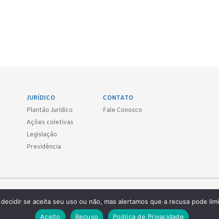
JURÍDICO
CONTATO
Plantão Jurídico
Fale Conosco
Ações coletivas
Legislação
Previdência
Sind.
decidir se aceita seu uso ou não, mas alertamos que a recusa pode limi
 ● (11) 3814-1715 ● (11) 3032-5950
Aceito
Recuso
Politica de Privacidade