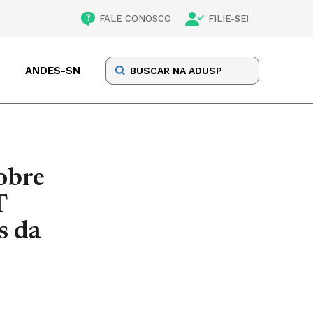
FALE CONOSCO
FILIE-SE!
ANDES-SN
obre
T
s da