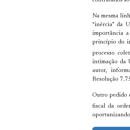
contratados so
Na mesma linha
“inércia” da 
importância a
princípio do 
processo cole
intimação da 
autor, infor
Resolução 7.75
Outro pedido d
fiscal da ord
oportunizando-