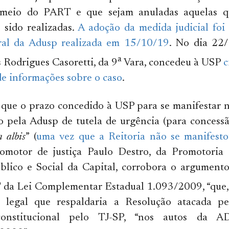
 meio do PART e que sejam anuladas aquelas q
 sido realizadas.
A adoção da medida judicial foi
ral da Adusp realizada em 15/10/19
. No dia 22/
a
Rodrigues Casoretti, da 9
Vara, concedeu à USP
c
e informações sobre o caso
.
 que o prazo concedido à USP para se manifestar n
o pela Adusp de tutela de urgência (para concessã
n albis
” (
uma vez que a Reitoria não se manifest
omotor de justiça Paulo Destro, da Promotoria 
blico e Social da Capital, corrobora o argument
o
da Lei Complementar Estadual 1.093/2009, “que, 
legal que respaldaria a Resolução atacada pel
constitucional pelo TJ-SP, “nos autos da 