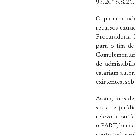
93.2018.8.26.
O parecer ad
recursos extra
Procuradoria 
para o fim de
Complementar E
de admissibil
estariam auto
existentes, sob
Assim, conside
social e juríd
relevo a parti
o PART, bem c