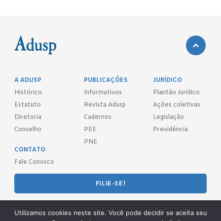
A ADUSP
PUBLICAÇÕES
JURÍDICO
Histórico
Informativos
Plantão Jurídico
Estatuto
Revista Adusp
Ações coletivas
Diretoria
Cadernos
Legislação
Conselho
PEE
Previdência
PNE
CONTATO
Fale Conosco
FILIE-SE!
REDES SOCIAIS
Utilizamos cookies neste site. Você pode decidir se aceita seu