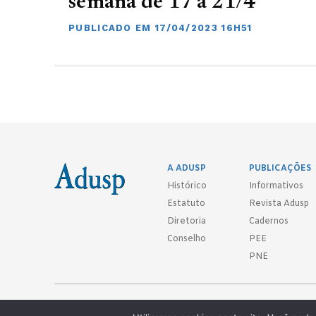
semana de 17 a 21/4
PUBLICADO EM 17/04/2023 16H51
A ADUSP
PUBLICAÇÕES
Histórico
Informativos
Estatuto
Revista Adusp
Diretoria
Cadernos
Conselho
PEE
PNE
Adusp - Associação de Docentes da Universidade de São Paulo - S. 