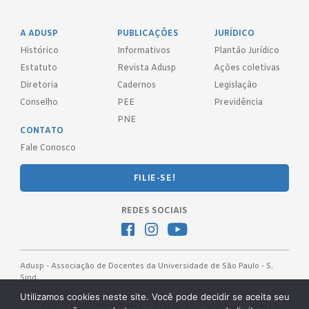
A ADUSP
PUBLICAÇÕES
JURÍDICO
Histórico
Informativos
Plantão Jurídico
Estatuto
Revista Adusp
Ações coletivas
Diretoria
Cadernos
Legislação
Conselho
PEE
Previdência
PNE
CONTATO
Fale Conosco
FILIE-SE!
REDES SOCIAIS
Adusp - Associação de Docentes da Universidade de São Paulo - S.
Sind.
Av. Prof. Almeida Prado, 1366 - São Paulo, SP - CEP 05508-070
Utilizamos cookies neste site. Você pode decidir se aceita seu