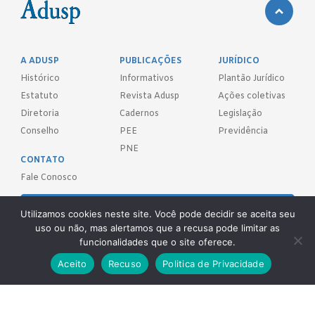
A ADUSP
PUBLICAÇÕES
JURÍDICO
Histórico
Informativos
Plantão Jurídico
Estatuto
Revista Adusp
Ações coletivas
Diretoria
Cadernos
Legislação
Conselho
PEE
Previdência
PNE
CONTATO
Fale Conosco
FILIE-SE!
Utilizamos cookies neste site. Você pode decidir se aceita seu
uso ou não, mas alertamos que a recusa pode limitar as
REDES SOCIAIS
funcionalidades que o site oferece.
Aceito
Recuso
Politica de Privacidade
Adusp - Associação de Docentes da Universidade de São Paulo - S.
Sind.