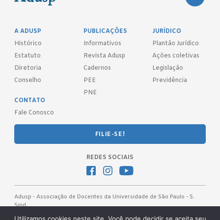
A ADUSP
PUBLICAÇÕES
JURÍDICO
Histórico
Informativos
Plantão Jurídico
Estatuto
Revista Adusp
Ações coletivas
Diretoria
Cadernos
Legislação
Conselho
PEE
Previdência
PNE
CONTATO
Fale Conosco
FILIE-SE!
REDES SOCIAIS
Adusp - Associação de Docentes da Universidade de São Paulo - S.
Sind.
Av. Prof. Almeida Prado, 1366 - São Paulo, SP - CEP 05508-070
Utilizamos cookies neste site. Você pode decidir se aceita seu