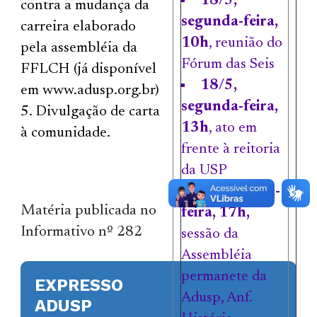
18/5,
contra a mudança da
segunda-feira,
carreira elaborado
10h
, reunião do
pela assembléia da
Fórum das Seis
FFLCH (já disponível
18/5,
em www.adusp.org.br)
segunda-feira,
Divulgação de carta
13h
, ato em
à comunidade.
frente à reitoria
da USP
19/5, terça-
Matéria publicada no
feira, 17h,
Informativo nº 282
sessão da
Assembléia
permanete da
EXPRESSO
Adusp, Anf.
ADUSP