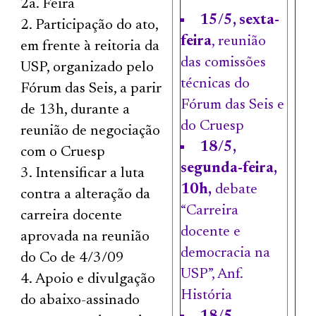
2a. Feira
15/5, sexta-
Participação do ato,
feira
, reunião
em frente à reitoria da
das comissões
USP, organizado pelo
técnicas do
Fórum das Seis, a parir
Fórum das Seis e
de 13h, durante a
do Cruesp
reunião de negociação
18/5,
com o Cruesp
segunda-feira,
Intensificar a luta
10h,
debate
contra a alteração da
“Carreira
carreira docente
docente e
aprovada na reunião
democracia na
do Co de 4/3/09
USP”, Anf.
Apoio e divulgação
História
do abaixo-assinado