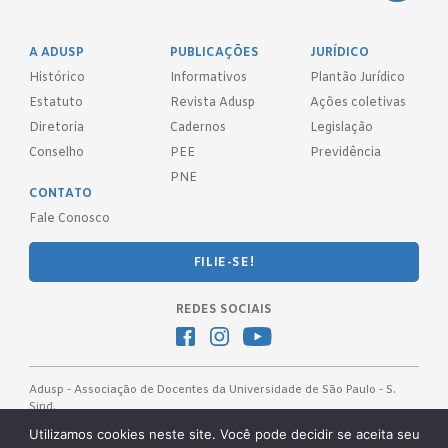
A ADUSP
PUBLICAÇÕES
JURÍDICO
Histórico
Informativos
Plantão Jurídico
Estatuto
Revista Adusp
Ações coletivas
Diretoria
Cadernos
Legislação
Conselho
PEE
Previdência
PNE
CONTATO
Fale Conosco
FILIE-SE!
REDES SOCIAIS
Adusp - Associação de Docentes da Universidade de São Paulo - S.
Sind.
Av. Prof. Almeida Prado, 1366 - São Paulo, SP - CEP 05508-070
Utilizamos cookies neste site. Você pode decidir se aceita seu