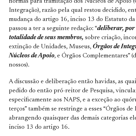
normas para tramitação dos Núcleos de Apoio 
Integração), razão pela qual restou decidido, ent
mudança do artigo 16, inciso 13 do Estatuto da
passou a ter a seguinte redação: “
deliberar, por 
totalidade de seus membros,
sobre criação, inco
extinção de Unidades, Museus,
Órgãos de Integ
Núcleos de Apoio
, e Órgãos Complementares” (
nossos).
A discussão e deliberação então havidas, as qua
pedido do então pró-reitor de Pesquisa, vincul
especificamente aos NAPS, e a exceção ao quór
terços” também se restringe a esses “Órgãos de 
abrangendo quaisquer das demais categorias e
inciso 13 do artigo 16.