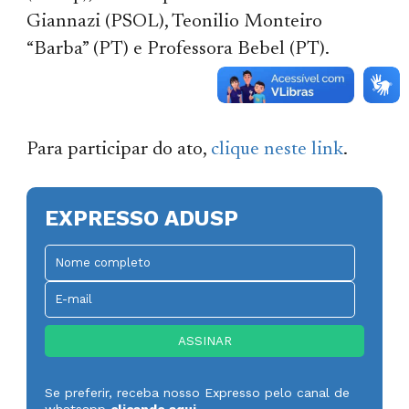
Giannazi (PSOL), Teonilio Monteiro
“Barba” (PT) e Professora Bebel (PT).
Para participar do ato,
clique neste link
.
EXPRESSO ADUSP
Se preferir, receba nosso Expresso pelo canal de
whatsapp
clicando aqui