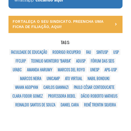
FORTALEÇA O SEU SINDICATO. PREENCHA UMA
FICHA DE FILIAÇÃO, AQUI!
TAGS:
FACULDADE DE EDUCAÇÃO
RODRIGO RICUPERO
FAU
SINTUSP
USP
FFCLRP
TEONILIO MONTEIRO “BARBA”
ADUSP
FÓRUM DAS SEIS
UFABC
AMANDA HARUMY
MARCOS DEL ROYO
UNESP
APG-USP
MARCOS NEIRA
UNICAMP
ATO VIRTUAL
NABIL BONDUKI
VAHAN AGOPYAN
CARLOS GIANNAZI
PAULO CÉSAR CENTODUCATTE
CLARA FODOR GOMEZ
PROFESSORA BEBEL
DÁCIO ROBERTO MATHEUS
REINALDO SANTOS DE SOUZA
DANIEL CARA
RENÊ TRENTIN SILVEIRA