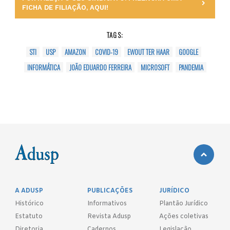
FICHA DE FILIAÇÃO, AQUI!
TAGS:
STI
USP
AMAZON
COVID-19
EWOUT TER HAAR
GOOGLE
INFORMÁTICA
JOÃO EDUARDO FERREIRA
MICROSOFT
PANDEMIA
A ADUSP
PUBLICAÇÕES
JURÍDICO
Histórico
Informativos
Plantão Jurídico
Estatuto
Revista Adusp
Ações coletivas
Diretoria
Cadernos
Legislação