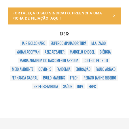
FORTALEÇA O SEU SINDICATO. PREENCHA UMA
FICHA DE FILIAÇÃO, AQUI!
TAGS:
JAIR BOLSONARO
SUPERCOMPUTADOR TUPÃ
M.A. ZAGO
VAHAN AGOPYAN
AZIZ AB'SABER
MARCELO KNOBEL
CIÊNCIA
MARIA ARMINDA DO NASCIMENTO ARRUDA
COLÉGIO PEDRO II
MEIO AMBIENTE
COVID-19
PANDEMIA
EDUCAÇÃO
PAULO ARTAXO
FERNANDA CABRAL
PAULO MARTINS
FFLCH
RENATO JANINE RIBEIRO
GRIPE ESPANHOLA
SAÚDE
INPE
SBPC