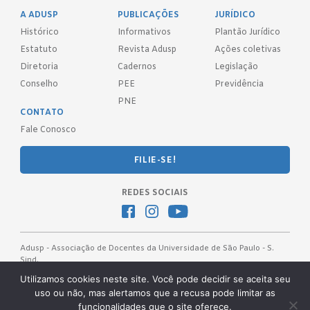
A ADUSP
PUBLICAÇÕES
JURÍDICO
Histórico
Informativos
Plantão Jurídico
Estatuto
Revista Adusp
Ações coletivas
Diretoria
Cadernos
Legislação
Conselho
PEE
Previdência
PNE
CONTATO
Fale Conosco
FILIE-SE!
REDES SOCIAIS
Adusp - Associação de Docentes da Universidade de São Paulo - S.
Sind.
Av. Prof. Almeida Prado, 1366 - São Paulo, SP - CEP 05508-070
Utilizamos cookies neste site. Você pode decidir se aceita seu
uso ou não, mas alertamos que a recusa pode limitar as
Telefones: (11) 3091-4465 / 66 ● (11) 3813-5573 ● (11) 3815-9245 ●
funcionalidades que o site oferece.
(11) 3814-1715 ● (11) 3032-5950