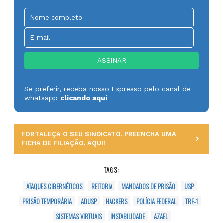
Se preferir, receba nosso Expresso pelo canal de
whatsapp
clicando aqui
FORTALEÇA O SEU SINDICATO. PREENCHA UMA
FICHA DE FILIAÇÃO, AQUI!
TAGS:
ATAQUES CIBERNÉTICOS
REITORIA
MANDADOS DE PRISÃO
USP
PRISÃO TEMPORÁRIA
ADUSP
HACKERS
POLÍCIA FEDERAL
TRF-1
SISTEMAS VIRTUAIS
INSTABILIDADE
AZAEL