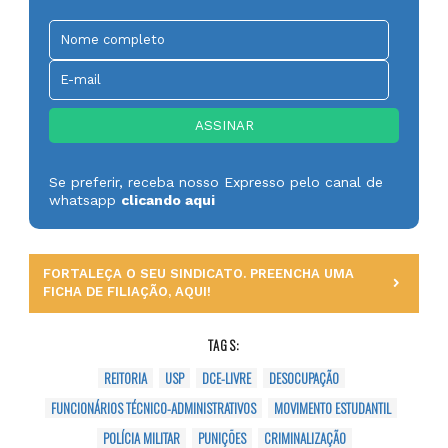
Se preferir, receba nosso Expresso pelo canal de
whatsapp
clicando aqui
FORTALEÇA O SEU SINDICATO. PREENCHA UMA
FICHA DE FILIAÇÃO, AQUI!
TAGS:
REITORIA
USP
DCE-LIVRE
DESOCUPAÇÃO
FUNCIONÁRIOS TÉCNICO-ADMINISTRATIVOS
MOVIMENTO ESTUDANTIL
POLÍCIA MILITAR
PUNIÇÕES
CRIMINALIZAÇÃO