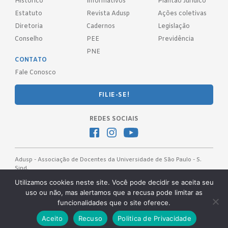
Histórico
Informativos
Plantão Jurídico
Estatuto
Revista Adusp
Ações coletivas
Diretoria
Cadernos
Legislação
Conselho
PEE
Previdência
PNE
CONTATO
Fale Conosco
FILIE-SE!
REDES SOCIAIS
Adusp - Associação de Docentes da Universidade de São Paulo - S.
Sind.
Av. Prof. Almeida Prado, 1366 - São Paulo, SP - CEP 05508-070
Utilizamos cookies neste site. Você pode decidir se aceita seu
uso ou não, mas alertamos que a recusa pode limitar as
Telefones: (11) 3091-4465 / 66 ● (11) 3813-5573 ● (11) 3815-9245 ●
funcionalidades que o site oferece.
(11) 3814-1715 ● (11) 3032-5950
Desenvolvido pela
OKN Group.
Aceito
Recuso
Politica de Privacidade