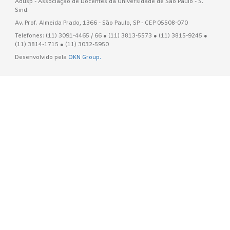
Adusp - Associação de Docentes da Universidade de São Paulo - S.
Sind.
Av. Prof. Almeida Prado, 1366 - São Paulo, SP - CEP 05508-070
Telefones: (11) 3091-4465 / 66 ● (11) 3813-5573 ● (11) 3815-9245 ●
(11) 3814-1715 ● (11) 3032-5950
Desenvolvido pela
OKN Group.