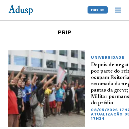
Filie-se
PRIP
UNIVERSIDADE
Depois de negat
por parte do rei
ocupam Reitoria
retomada da ne
pautas da greve;
Militar permane
do prédio
08/05/2026 17H
ATUALIZAÇÃO 0
17H34