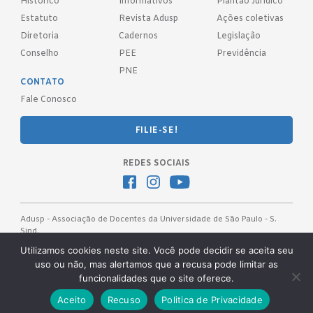
Histórico
Informativos
Plantão Jurídico
Estatuto
Revista Adusp
Ações coletivas
Diretoria
Cadernos
Legislação
Conselho
PEE
Previdência
PNE
CONTATO
Fale Conosco
FILIE-SE!
REDES SOCIAIS
Adusp - Associação de Docentes da Universidade de São Paulo - S.
Sind.
Av. Prof. Almeida Prado, 1366 - São Paulo, SP - CEP 05508-070
Utilizamos cookies neste site. Você pode decidir se aceita seu
uso ou não, mas alertamos que a recusa pode limitar as
Telefones: (11) 3091-4465 / 66 ● (11) 3813-5573 ● (11) 3815-9245 ●
funcionalidades que o site oferece.
(11) 3814-1715 ● (11) 3032-5950
Desenvolvido pela
OKN Group.
Aceito
Recuso
Politica de Privacidade