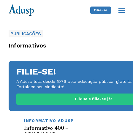
Filie-se
PUBLICAÇÕES
Informativos
FILIE-SE!
A Adusp luta desde 1976 pela educação pública, gratuita 
Fortaleça seu sindicato!
Clique e filie-se já!
INFORMATIVO ADUSP
Informativo 400 –