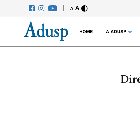
A
A
HOME
A ADUSP
Dire