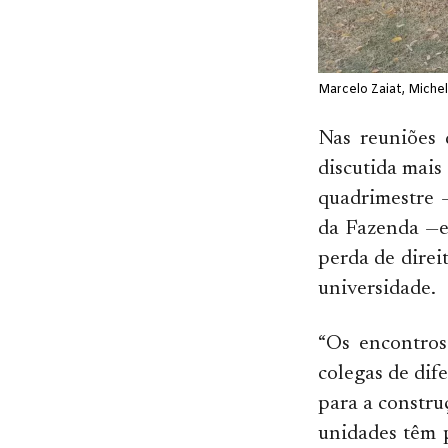
Marcelo Zaiat, Miche
Nas reuniões 
discutida mai
quadrimestre 
da Fazenda —e 
perda de direi
universidade.
“Os encontros
colegas de dif
para a constr
unidades têm p