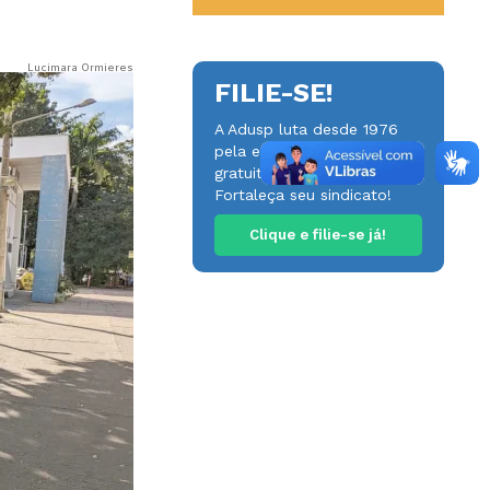
Lucimara Ormieres
FILIE-SE!
A Adusp luta desde 1976
pela educação pública,
gratuita e de qualidade.
Fortaleça seu sindicato!
Clique e filie-se já!