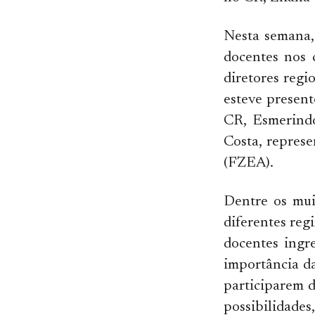
Nesta semana,
docentes nos 
diretores reg
esteve present
CR, Esmerindo
Costa, repres
(FZEA).
Dentre os mui
diferentes reg
docentes ingr
importância da
participarem d
possibilidade