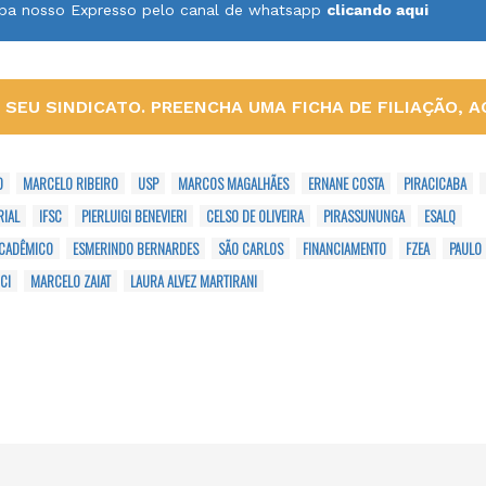
ceba nosso Expresso pelo canal de whatsapp
clicando aqui
SEU SINDICATO. PREENCHA UMA FICHA DE FILIAÇÃO, AQ
O
MARCELO RIBEIRO
USP
MARCOS MAGALHÃES
ERNANE COSTA
PIRACICABA
RIAL
IFSC
PIERLUIGI BENEVIERI
CELSO DE OLIVEIRA
PIRASSUNUNGA
ESALQ
ACADÊMICO
ESMERINDO BERNARDES
SÃO CARLOS
FINANCIAMENTO
FZEA
PAULO
CI
MARCELO ZAIAT
LAURA ALVEZ MARTIRANI