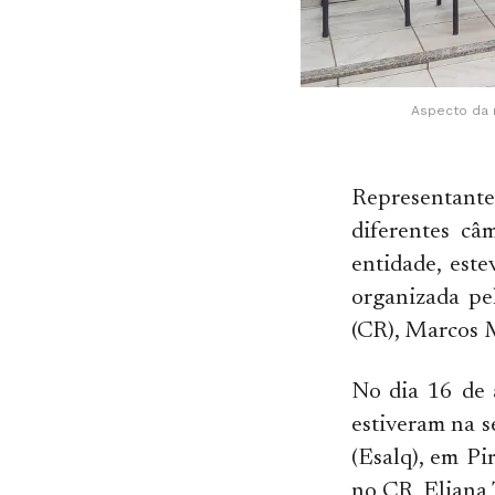
Aspecto da 
Representant
diferentes câ
entidade, est
organizada pe
(CR), Marcos M
No dia 16 de 
estiveram na s
(Esalq), em Pi
no CR, Eliana 