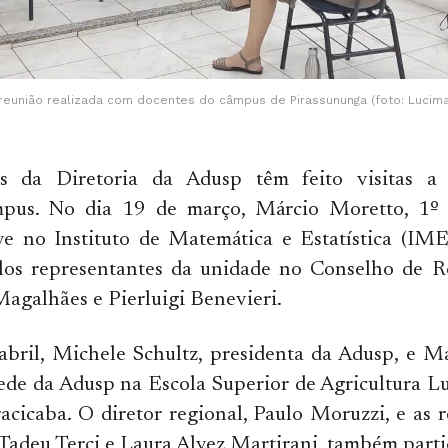
reunião realizada com docentes do câmpus de Pirassununga (foto: Lucima
es da Diretoria da Adusp têm feito visitas a
mpus. No dia 19 de março, Márcio Moretto, 1º 
eve no Instituto de Matemática e Estatística (IM
los representantes da unidade no Conselho de R
agalhães e Pierluigi Benevieri.
abril, Michele Schultz, presidenta da Adusp, e M
ede da Adusp na Escola Superior de Agricultura L
racicaba. O diretor regional, Paulo Moruzzi, e as 
Tadeu Terci e Laura Alvez Martirani, também part