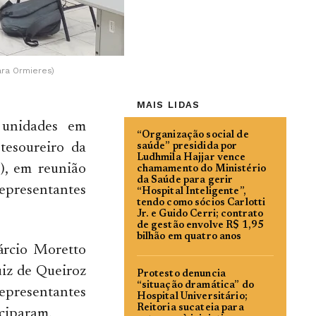
ra Ormieres)
MAIS LIDAS
 unidades em
“Organização social de
tesoureiro da
saúde” presidida por
Ludhmila Hajjar vence
E), em reunião
chamamento do Ministério
da Saúde para gerir
epresentantes
“Hospital Inteligente”,
tendo como sócios Carlotti
Jr. e Guido Cerri; contrato
de gestão envolve R$ 1,95
bilhão em quatro anos
árcio Moretto
uiz de Queiroz
Protesto denuncia
“situação dramática” do
representantes
Hospital Universitário;
Reitoria sucateia para
iciparam.