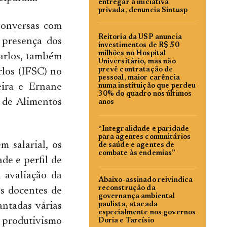
entregar à iniciativa
privada, denuncia Sintusp
conversas com
Reitoria da USP anuncia
 presença dos
investimentos de R$ 50
milhões no Hospital
Carlos, também
Universitário, mas não
prevê contratação de
rlos (IFSC) no
pessoal, maior carência
eira e Ernane
numa instituição que perdeu
30% do quadro nos últimos
 de Alimentos
anos
“Integralidade e paridade
para agentes comunitários
m salarial, os
de saúde e agentes de
combate às endemias”
de e perfil de
 avaliação da
Abaixo-assinado reivindica
reconstrução da
os docentes de
governança ambiental
antadas várias
paulista, atacada
especialmente nos governos
o produtivismo
Doria e Tarcísio