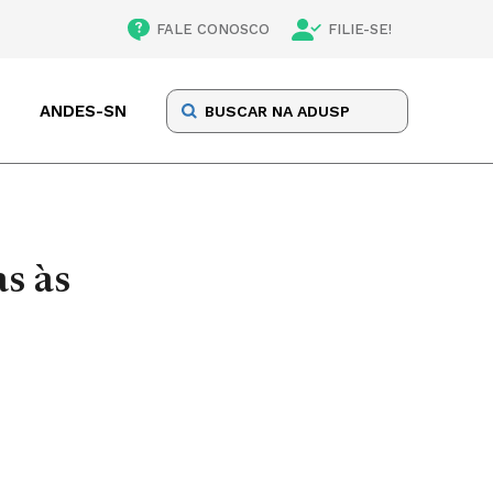
FALE CONOSCO
FILIE-SE!
ANDES-SN
as às