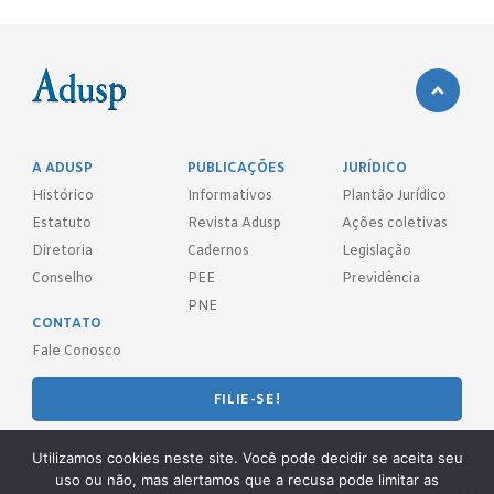
A ADUSP
PUBLICAÇÕES
JURÍDICO
Histórico
Informativos
Plantão Jurídico
Estatuto
Revista Adusp
Ações coletivas
Diretoria
Cadernos
Legislação
Conselho
PEE
Previdência
PNE
CONTATO
Fale Conosco
FILIE-SE!
REDES SOCIAIS
Utilizamos cookies neste site. Você pode decidir se aceita seu
uso ou não, mas alertamos que a recusa pode limitar as