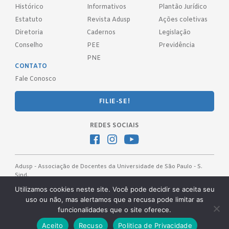
Histórico
Informativos
Plantão Jurídico
Estatuto
Revista Adusp
Ações coletivas
Diretoria
Cadernos
Legislação
Conselho
PEE
Previdência
PNE
CONTATO
Fale Conosco
FILIE-SE!
REDES SOCIAIS
Adusp - Associação de Docentes da Universidade de São Paulo - S.
Sind.
Av. Prof. Almeida Prado, 1366 - São Paulo, SP - CEP 05508-070
Utilizamos cookies neste site. Você pode decidir se aceita seu
uso ou não, mas alertamos que a recusa pode limitar as
Telefones: (11) 3091-4465 / 66 ● (11) 3813-5573 ● (11) 3815-9245 ●
funcionalidades que o site oferece.
(11) 3814-1715 ● (11) 3032-5950
Desenvolvido pela
OKN Group.
Aceito
Recuso
Politica de Privacidade