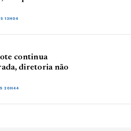
25 13H04
rote continua
ada, diretoria não
25 20H44