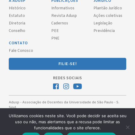
A ADUSP
PUBLICAÇÕES
JURÍDICO
Histórico
Informativos
Plantão Jurídico
Estatuto
Revista Adusp
Ações coletivas
Diretoria
Cadernos
Legislação
Conselho
PEE
Previdência
PNE
CONTATO
Fale Conosco
FILIE-SE!
REDES SOCIAIS
Adusp - Associação de Docentes da Universidade de São Paulo - S.
Sind.
Av. Prof. Almeida Prado, 1366 - São Paulo, SP - CEP 05508-070
Utilizamos cookies neste site. Você pode decidir se aceita seu
uso ou não, mas alertamos que a recusa pode limitar as
Telefones: (11) 3091-4465 / 66 ● (11) 3813-5573 ● (11) 3815-9245 ●
funcionalidades que o site oferece.
(11) 3814-1715 ● (11) 3032-5950