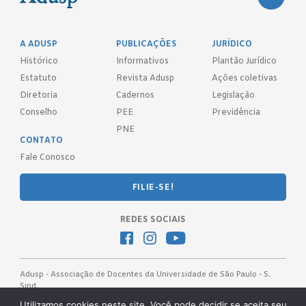
A ADUSP
PUBLICAÇÕES
JURÍDICO
Histórico
Informativos
Plantão Jurídico
Estatuto
Revista Adusp
Ações coletivas
Diretoria
Cadernos
Legislação
Conselho
PEE
Previdência
PNE
CONTATO
Fale Conosco
FILIE-SE!
REDES SOCIAIS
Adusp - Associação de Docentes da Universidade de São Paulo - S.
Sind.
Av. Prof. Almeida Prado, 1366 - São Paulo, SP - CEP 05508-070
Utilizamos cookies neste site. Você pode decidir se aceita seu