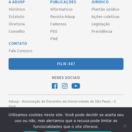
A ADUSP
PUBLICAÇÕES
JURÍDICO
Histórico
Informativos
Plantão Jurídico
Estatuto
Revista Adusp
Ações coletivas
Diretoria
Cadernos
Legislação
Conselho
PEE
Previdência
PNE
CONTATO
Fale Conosco
FILIE-SE!
REDES SOCIAIS
Adusp - Associação de Docentes da Universidade de São Paulo - S.
Sind.
Av. Prof. Almeida Prado, 1366 - São Paulo, SP - CEP 05508-070
Utilizamos cookies neste site. Você pode decidir se aceita seu
uso ou não, mas alertamos que a recusa pode limitar as
Telefones: (11) 3091-4465 / 66 ● (11) 3813-5573 ● (11) 3815-9245 ●
funcionalidades que o site oferece.
(11) 3814-1715 ● (11) 3032-5950