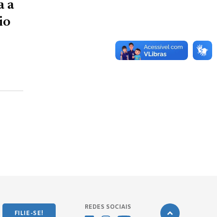
a a
io
REDES SOCIAIS
FILIE-SE!