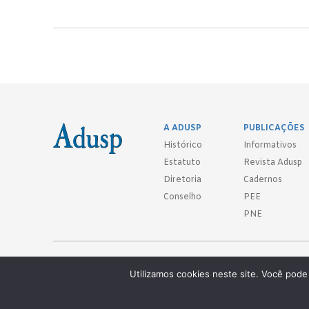
A ADUSP
PUBLICAÇÕES
Histórico
Informativos
Estatuto
Revista Adusp
Diretoria
Cadernos
Conselho
PEE
PNE
Adusp - Associação de Docentes da Universidade de São Paulo - S. 
Utilizamos cookies neste site. Você pode 
Av. Prof. Almeida Prado, 1366 - São Paulo, SP - CEP 05508-070
Telefones: (11) 3091-4465 / 66 ● (11) 3813-5573 ● (11) 3815-9245