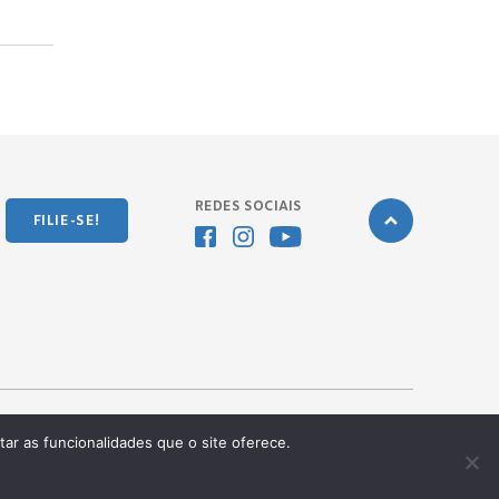
REDES SOCIAIS
FILIE-SE!
tar as funcionalidades que o site oferece.
Desenvolvido pela
OKN Group.