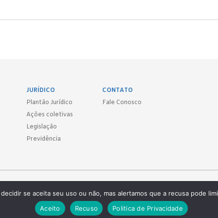
JURÍDICO
CONTATO
Plantão Jurídico
Fale Conosco
Ações coletivas
Legislação
Previdência
Sind.
decidir se aceita seu uso ou não, mas alertamos que a recusa pode limi
 ● (11) 3814-1715 ● (11) 3032-5950
Aceito
Recuso
Politica de Privacidade