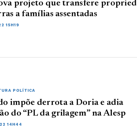
ova projeto que transfere proprie
rras a famílias assentadas
22 15H19
URA POLÍTICA
o impõe derrota a Doria e adia
ão do “PL da grilagem” na Alesp
022 14H44