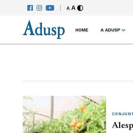
A
A
HOME
A ADUSP
CONJUNT
Alesp