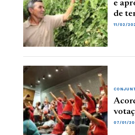
e apr
de te
11/02/20
CONJUNT
Acord
votaç
07/01/2