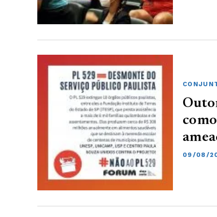
CONJUNT
Outor
como 
ameaç
09/08/2