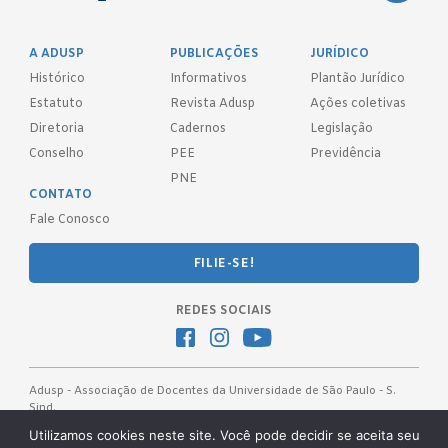
A ADUSP
PUBLICAÇÕES
JURÍDICO
Histórico
Informativos
Plantão Jurídico
Estatuto
Revista Adusp
Ações coletivas
Diretoria
Cadernos
Legislação
Conselho
PEE
Previdência
PNE
CONTATO
Fale Conosco
FILIE-SE!
REDES SOCIAIS
Adusp - Associação de Docentes da Universidade de São Paulo - S.
Sind.
Av. Prof. Almeida Prado, 1366 - São Paulo, SP - CEP 05508-070
Utilizamos cookies neste site. Você pode decidir se aceita seu