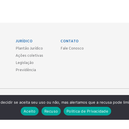
JURÍDICO
CONTATO
Plantão Jurídico
Fale Conosco
Ações coletivas
Legislação
Previdência
Sind.
decidir se aceita seu uso ou não, mas alertamos que a recusa pode limi
 ● (11) 3814-1715 ● (11) 3032-5950
Aceito
Recuso
Politica de Privacidade