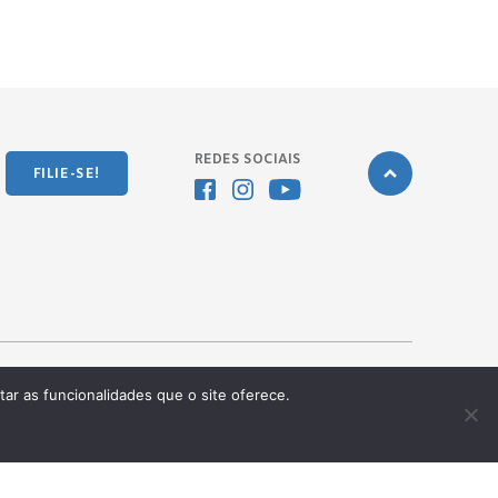
REDES SOCIAIS
FILIE-SE!
tar as funcionalidades que o site oferece.
Desenvolvido pela
OKN Group.