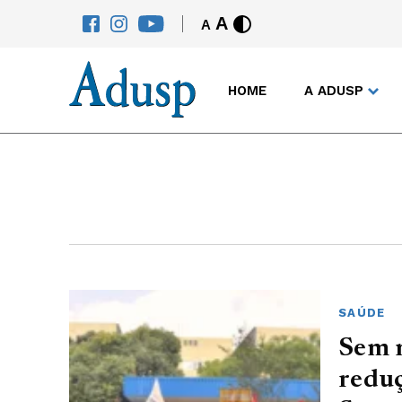
A
A
HOME
A ADUSP
SAÚDE
Sem m
reduç