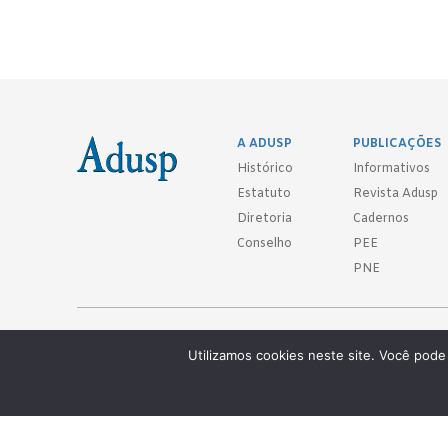
A ADUSP
PUBLICAÇÕES
Histórico
Informativos
Estatuto
Revista Adusp
Diretoria
Cadernos
Conselho
PEE
PNE
Adusp - Associação de Docentes da Universidade de São Paulo - S. 
Utilizamos cookies neste site. Você pode 
Av. Prof. Almeida Prado, 1366 - São Paulo, SP - CEP 05508-070
Telefones: (11) 3091-4465 / 66 ● (11) 3813-5573 ● (11) 3815-9245