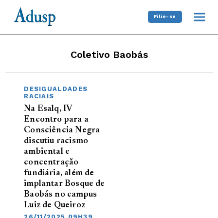
Filie-se
Coletivo Baobás
DESIGUALDADES
RACIAIS
Na Esalq, IV
Encontro para a
Consciência Negra
discutiu racismo
ambiental e
concentração
fundiária, além de
implantar Bosque de
Baobás no campus
Luiz de Queiroz
26/11/2025 09H39,