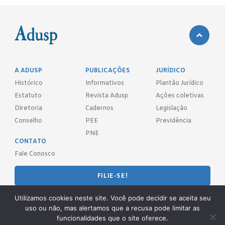
A ADUSP
PUBLICAÇÕES
JURÍDICO
Histórico
Informativos
Plantão Jurídico
Estatuto
Revista Adusp
Ações coletivas
Diretoria
Cadernos
Legislação
Conselho
PEE
Previdência
PNE
CONTATO
Fale Conosco
FILIE-SE!
Utilizamos cookies neste site. Você pode decidir se aceita seu
REDES SOCIAIS
uso ou não, mas alertamos que a recusa pode limitar as
funcionalidades que o site oferece.