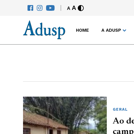
A
A
HOME
A ADUSP
GERAL
Ao de
campu