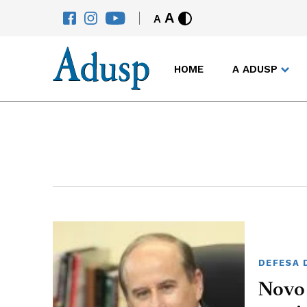
A
A
HOME
A ADUSP
DEFESA 
Novo 