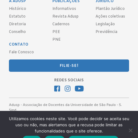
A ADUSP
PUBLICAÇÕES
JURÍDICO
Histórico
Informativos
Plantão Jurídico
Estatuto
Revista Adusp
Ações coletivas
Diretoria
Cadernos
Legislação
Conselho
PEE
Previdência
PNE
CONTATO
Fale Conosco
FILIE-SE!
REDES SOCIAIS
Adusp - Associação de Docentes da Universidade de São Paulo - S.
Sind.
Av. Prof. Almeida Prado, 1366 - São Paulo, SP - CEP 05508-070
Utilizamos cookies neste site. Você pode decidir se aceita seu
uso ou não, mas alertamos que a recusa pode limitar as
Telefones: (11) 3091-4465 / 66 ● (11) 3813-5573 ● (11) 3815-9245 ●
funcionalidades que o site oferece.
(11) 3814-1715 ● (11) 3032-5950